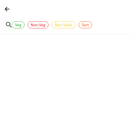
Veg
Non-Veg
Best Seller
Sort